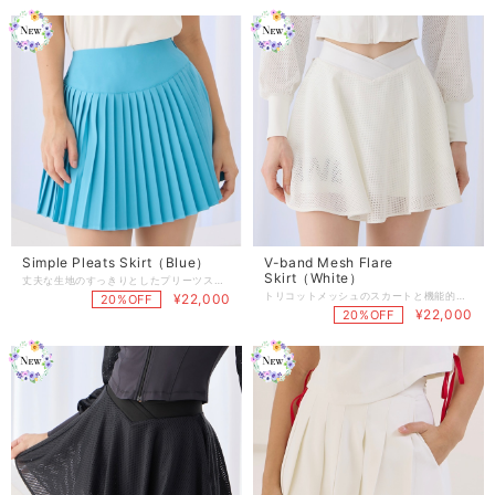
Simple Pleats Skirt（Blue）
V-band Mesh Flare
Skirt（White）
丈夫な生地のすっきりとしたプリーツスカートです。 シンプルなデザインで、様々なコーディネートに合わせられるスカート。 パンツの隠しポケットが実用性を高めます。 【商品紹介】 商品番号:J1518SK03BL -Color : White/Beige/Blue(3color) -Size : XS/S/M 着丈：39/40/41 ウエスト：64/68/72 ヒップ：90/94/98 （XS/S/M順となっております。3サイズの商品です） 商品のご注文～注文後の詳細については、 下記内容をご確認のうえご購入頂けますと幸いです。 【商品の引渡時期】 https://www.j-jane.jp/blog/2022/08/15/145529 【交換 / 返品について】 https://www.j-jane.jp/blog/2022/08/15/145554 【洗濯方法】 https://www.j-jane.jp/blog/2022/08/15/145710
トリコットメッシュのスカートと機能的なアスキン生地のパンツが快適な着心地です。 このフレアスカートは、フルウエストのパンディングが特徴で、 より快適なフィット感と着脱が簡単です。 【商品紹介】 商品番号:J1518SK02WH -Color : White/Black(2color) -Size : XS/S/M 着丈：36/37/38 ウエスト：64/68/72 ヒップ：90/94/98 （XS/S/M順となっております。3サイズの商品です） 商品のご注文～注文後の詳細については、 下記内容をご確認のうえご購入頂けますと幸いです。 【商品の引渡時期】 https://www.j-jane.jp/blog/2022/08/15/145529 【交換 / 返品について】 https://www.j-jane.jp/blog/2022/08/15/145554 【洗濯方法】 https://www.j-jane.jp/blog/2022/08/15/145710
¥22,000
20%OFF
¥22,000
20%OFF