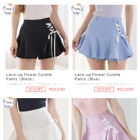
Lace-up Flower Culotte
Lace-up Flower Culotte
Pants（Black）
Pants（Blue）
J.JANEのシグネチャーであるキュロットパンツにレースアップの ディテールとラップスカートを合わせ、可愛らしい感性をプラスした キュロットスカートです。 スイングするときにふわっと広がるスカートがポイントになってくれます。 ニーハイソックスやハイソックスと合わせて美脚に演出。 ウエスト調節やベルト調節ができないデザインなので サイズを選ぶ際はウエストサイズに合わせてご購入頂くことをオススメしております。 【商品紹介】 商品番号:J1518SK05BK -Color : White/Blue/Pink/Black/Beige(5color) -Size : XS/S/M 着丈：32/33/34 ウエスト：63/67/71 ヒップ：90/94/98 （XS/S/M順となっております。3サイズの商品です） 商品のご注文～注文後の詳細については、 下記内容をご確認のうえご購入頂けますと幸いです。 【商品の引渡時期】 https://www.j-jane.jp/blog/2022/08/15/145529 【交換 / 返品について】 https://www.j-jane.jp/blog/2022/08/15/145554 【洗濯方法】 https://www.j-jane.jp/blog/2022/08/15/145710
J.JANEのシグネチャーであるキュロットパンツにレースアップの ディテールとラップスカートを合わせ、可愛らしい感性をプラスした キュロットスカートです。 スイングするときにふわっと広がるスカートがポイントになってくれます。 ニーハイソックスやハイソックスと合わせて美脚に演出。 ウエスト調節やベルト調節ができないデザインなので サイズを選ぶ際はウエストサイズに合わせてご購入頂くことをオススメしております。 【商品紹介】 商品番号:J1518SK05BL -Color : White/Blue/Pink/Black/Beige(5color) -Size : XS/S/M 着丈：32/33/34 ウエスト：63/67/71 ヒップ：90/94/98 （XS/S/M順となっております。3サイズの商品です） 商品のご注文～注文後の詳細については、 下記内容をご確認のうえご購入頂けますと幸いです。 【商品の引渡時期】 https://www.j-jane.jp/blog/2022/08/15/145529 【交換 / 返品について】 https://www.j-jane.jp/blog/2022/08/15/145554 【洗濯方法】 https://www.j-jane.jp/blog/2022/08/15/145710
¥22,000
¥22,000
20%OFF
20%OFF