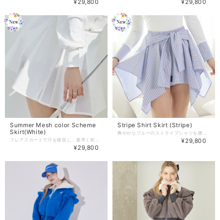
¥29,800
¥29,800
Summer Mesh color Scheme
Stripe Shirt Skirt (Stripe)
Skirt(White)
爽やかなブルーのストライプシャツを腰に巻いたようなレイヤード感のスカートです。 全体のウエストバンドで、サイズに関係なく快適に着用できます（44〜66サイズを推奨） 白いスカートとクーリング機能性の下着が装着されています。 ストライプ生地は綿を含む素材で、水洗い後にシワが生じることがありますが、これは綿素材の一般的な特性です。 気になる場合は、ドライクリーニングまたはアイロンがけ（弱めの熱）をしてからご着用ください。これによる交換・返金はできません。 【商品紹介】 商品番号:J1518SK03WH -Color : Stripe -Size : Free 着丈：35cm ウエスト：54-96cm 商品のご注文～注文後の詳細については、 下記内容をご確認のうえご購入頂けますと幸いです。 【商品の引渡時期】 https://www.j-jane.jp/blog/2022/08/15/145529 【交換 / 返品について】 https://www.j-jane.jp/blog/2022/08/15/145554 【洗濯方法】 https://www.j-jane.jp/blog/2022/08/15/145710
フレアスカートで汗を吸収し、素早く乾く機能的な生地＋UV防護機能があり、 メッシュカラースキームがアクセントになっています。 動く度にわずかに透け感が入り、さらに美しさを演出してくれます。 インナーパンツは内臓されているので気にせずにスイングしていただけます。 【商品紹介】 -Color : White/Black/Lavender -Size : XS/S/M 着丈：40/41/42 ウエスト：62/66/70 商品のご注文～注文後の詳細については、 下記内容をご確認のうえご購入頂けますと幸いです。 【商品の引渡時期】 https://www.j-jane.jp/blog/2022/08/15/145529 【交換 / 返品について】 https://www.j-jane.jp/blog/2022/08/15/145554 【洗濯方法】 https://www.j-jane.jp/blog/2022/08/15/145710
¥29,800
¥29,800