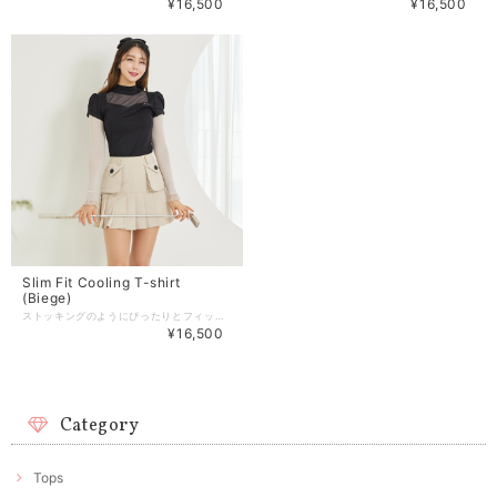
¥16,500
¥16,500
Slim Fit Cooling T-shirt
(Biege)
ストッキングのようにぴったりとフィットし、体系を自動調整してくれます。 暑い夏の紫外線対策で紫外線から逃れる日焼け防止インナーです。 【商品紹介】 商品番号:J186TS03BG -Color :White/Black/Beige(3color) -size:XS/S/M 着丈：58/59.5/61 肩幅 : 33/34/35 ウエスト：50/54/58 バスト：70/74/78 ※単位：cm （こちらはXS/S/M 3サイズの商品です） 商品のご注文～注文後の詳細については、 下記内容をご確認のうえご購入頂けますと幸いでございます。 【商品の引渡時期】 https://www.j-jane.jp/blog/2022/08/15/145529 【交換 / 返品について】 https://www.j-jane.jp/blog/2022/08/15/145554 【洗濯方法】 https://www.j-jane.jp/blog/2022/08/15/145710
¥16,500
Category
Tops