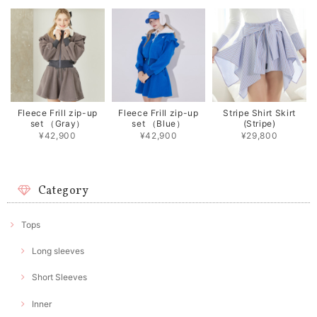
Fleece Frill zip-up
Fleece Frill zip-up
Stripe Shirt Skirt
set （Gray）
set （Blue）
(Stripe)
¥42,900
¥42,900
¥29,800
Category
Tops
Long sleeves
Short Sleeves
Inner