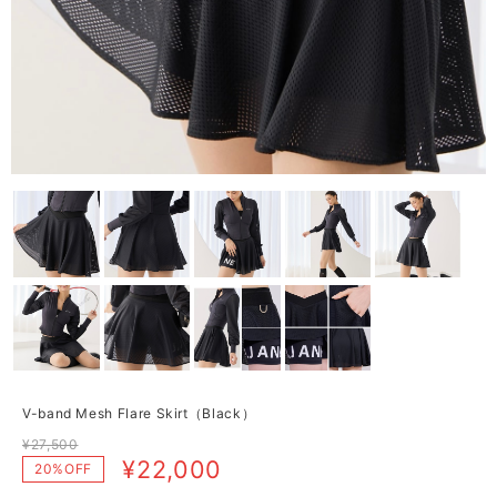
V-band Mesh Flare Skirt（Black）
¥27,500
¥22,000
20%OFF