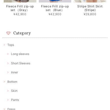
Fleece Frill zip-up
Fleece Frill zip-up
Stripe Shirt Skirt
set （Gray）
set （Blue）
(Stripe)
¥42,900
¥42,900
¥29,800
Category
Tops
Long sleeves
Short Sleeves
Inner
Bottom
Skirt
Pants
Dress