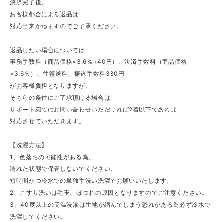
決済完了後、
お客様都合による返品は
対応出来かねますのでご了承ください。
返品したい場合については
事務手数料（商品価格×3.6％+40円）、決済手数料（商品価格
×3.6％）、往復送料、振込手数料330円
がお客様負担となりますが、
そちらの条件にご了承頂ける場合は
サポート宛てにお問い合わせいただければ2着以下であれば
対応させていただきます。
【洗濯方法】
1、色落ちの可能性がある為、
濡れた状態で保管しないでください。
短時間かつ冷水での単独手洗い洗濯でお願いいたします。
2、こすり洗いは毛玉、ほつれの原因となりますのでご注意ください。
3、40度以上の高温洗濯は生地が縮んでしまう恐れがある為必ず冷水で
洗濯してください。