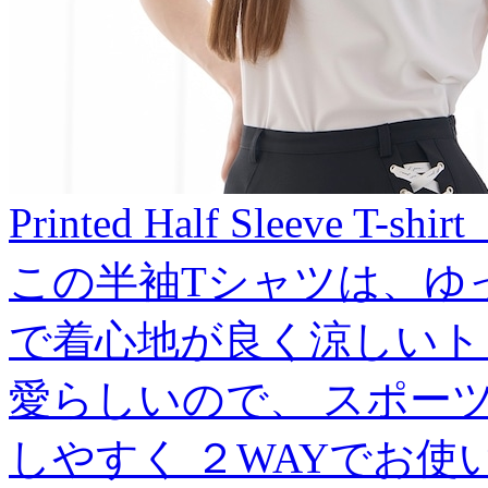
Printed Half Sleeve T-shi
この半袖Tシャツは、ゆ
で着心地が良く涼しいト
愛らしいので、 スポー
しやすく ２WAYでお使