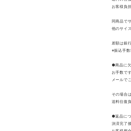
お客様負
同商品で
他のサイ
差額は銀
※振込手数
●商品に
お手数で
メールで
その場合
送料往復
●返品に
決済完了
お客様都