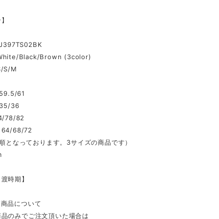
介】
J397TS02BK
White/Black/Brown (3color)
S/S/M
9.5/61
35/36
/78/82
4/68/72
/M順となっております。3サイズの商品です）
m
引渡時期】
送商品について
商品のみでご注文頂いた場合は