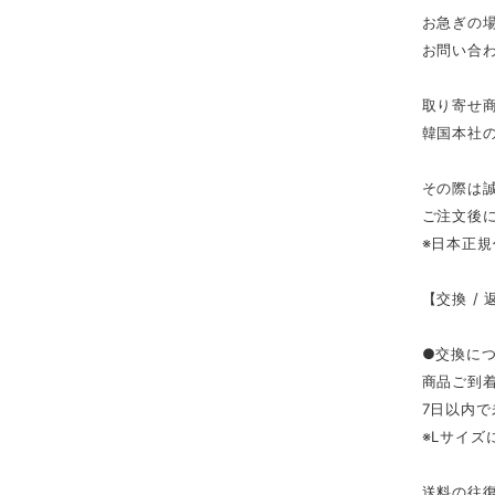
お急ぎの
お問い合
取り寄せ
韓国本社
その際は
ご注文後
※日本正
【交換 /
●交換に
商品ご到
7日以内
※Lサイ
送料の往