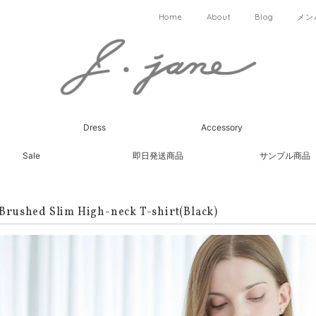
Home
About
Blog
メン
Dress
Accessory
Sale
即日発送商品
サンプル商品
 Brushed Slim High-neck T-shirt(Black)