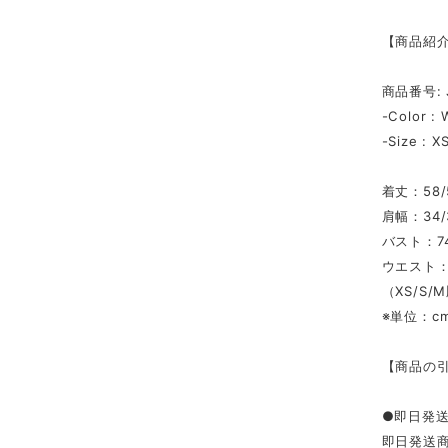
【商品紹
商品番号: 
-Color : 
-Size : X
着丈：58/5
肩幅：34/
バスト：74
ウエスト：6
（XS/S
※単位：c
【商品の
●即日発
即日発送