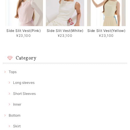
Side Slit Vest(Pink)
Side Slit Vest(White)
Side Slit Vest(Yellow)
¥23,100
¥23,100
¥23,100
Category
Tops
Long sleeves
Short Sleeves
Inner
Bottom
Skirt