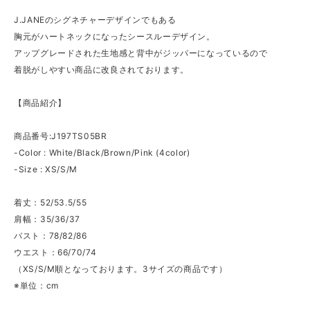
J.JANEのシグネチャーデザインでもある
胸元がハートネックになったシースルーデザイン。
アップグレードされた生地感と背中がジッパーになっているので
着脱がしやすい商品に改良されております。
【商品紹介】
商品番号:J197TS05BR
-Color : White/Black/Brown/Pink (4color)
-Size : XS/S/M
着丈：52/53.5/55
肩幅：35/36/37
バスト：78/82/86
ウエスト：66/70/74
（XS/S/M順となっております。3サイズの商品です）
※単位：cm