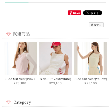
Save
通報する
関連商品
Side Slit Vest(Pink)
Side Slit Vest(White)
Side Slit Vest(Yellow)
¥23,100
¥23,100
¥23,100
Category