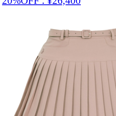
20%OFF
.
¥26,400