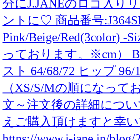
分にJ.JANEのロゴ入
ントに♡ 商品番号:J364SK06
Pink/Beige/Red(3color)
っております。※cm） BOTT
スト 64/68/72 ヒップ 96/10
（XS/S/Mの順になって
文～注文後の詳細につい
えご購入頂けますと幸い
https://www.j-jane.jp/bl