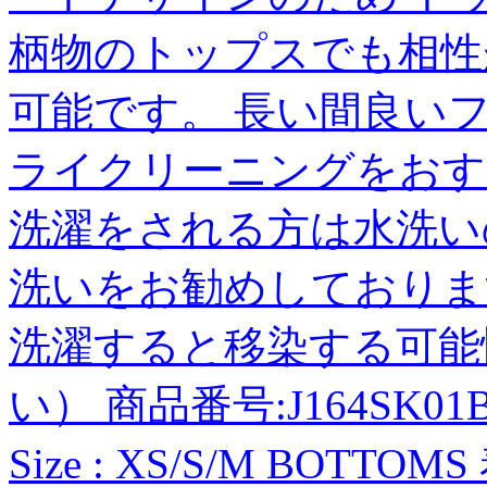
柄物のトップスでも相性
可能です。 長い間良い
ライクリーニングをおす
洗濯をされる方は水洗い
洗いをお勧めしておりま
洗濯すると移染する可能
い） 商品番号:J164SK01BL -Co
Size : XS/S/M BOTTOM