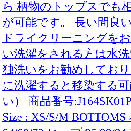
ら 柄物のトップスでも
が可能です。 長い間良
ドライクリーニングをお
い洗濯をされる方は水洗
独洗いをお勧めしており
に洗濯すると移染する可
い） 商品番号:J164SK01PK -Co
Size : XS/S/M BOTTOM