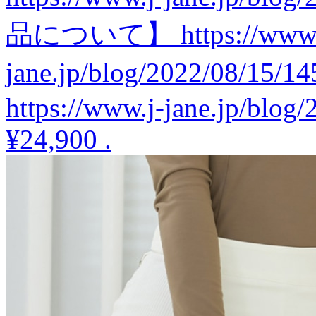
品について】 https://www.
jane.jp/blog/2022/08/
https://www.j-jane.jp/blog
¥24,900
.