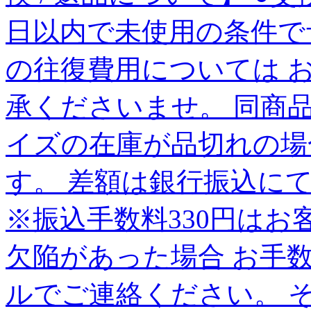
日以内で未使用の条件で
の往復費用については 
承くださいませ。 同商
イズの在庫が品切れの場
す。 差額は銀行振込に
※振込手数料330円はお
欠陥があった場合 お手
ルでご連絡ください。 