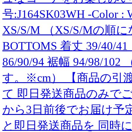
号:J164SK03WH -Color : Whi
XS/S/M （XS/S/M
BOTTOMS 着丈 39/40/4
86/90/94 裾幅 94/98
す。※cm） 【商品の引
て 即日発送商品のみで
から3日前後でお届け予
と即日発送商品を 同時