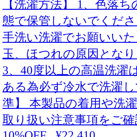
【洗濯方法】 1、色落ち
態で保管しないでくださ
手洗い洗濯でお願いいた
玉、ほつれの原因となり
3、40度以上の高温洗
ある為必ず冷水で洗濯し
準】 本製品の着用や洗
取り扱い注意事項をご確
10%OFF
.
¥22,410