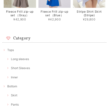
Fleece Frill zip-up
Fleece Frill zip-up
Stripe Shirt Skirt
set （Gray）
set （Blue）
(Stripe)
¥42,900
¥42,900
¥29,800
Category
Tops
Long sleeves
Short Sleeves
Inner
Bottom
Skirt
Pants