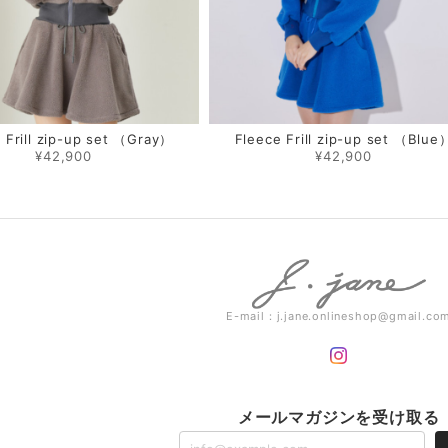
 Frill zip-up set （Gray）
Fleece Frill zip-up set （Blue
¥42,900
¥42,900
E-mail：
j.jane.onlineshop@gmail.co
メールマガジンを受け取る