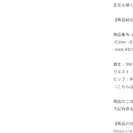
足元も細
【商品紹
商品番号:J
-Color :G
-size:XS
着丈：39/4
ウエスト：6
ヒップ : 9
（こちら
商品のご
下記内容
【商品の
https://