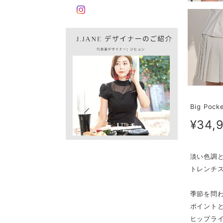
Big Pocke
¥34,
淡い色調
トレンチ
季節を問
ポイント
ヒップラ