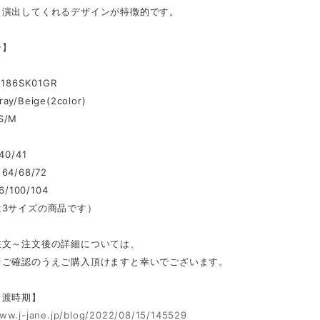
く演出してくれるデザインが特徴的です。
介】
186SK01GR
ray/Beige(2color)
/S/M
0/41
4/68/72
6/100/104
は3サイズの商品です）
注文～注文後の詳細については、
をご確認のうえご購入頂けますと幸いでございます。
引渡時期】
www.j-jane.jp/blog/2022/08/15/145529