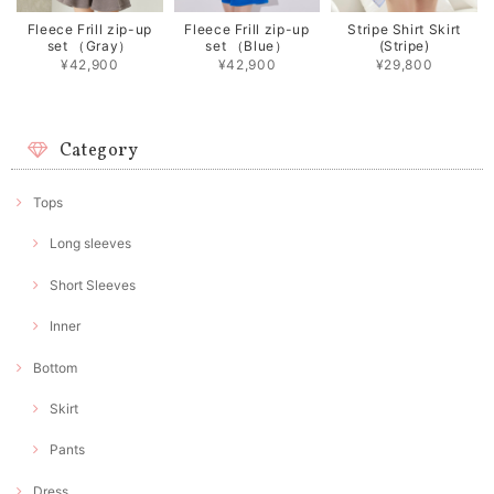
Fleece Frill zip-up
Fleece Frill zip-up
Stripe Shirt Skirt
set （Gray）
set （Blue）
(Stripe)
¥42,900
¥42,900
¥29,800
Category
Tops
Long sleeves
Short Sleeves
Inner
Bottom
Skirt
Pants
Dress