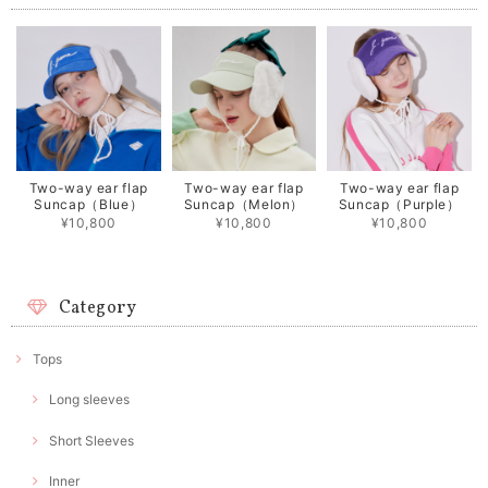
Two-way ear flap
Two-way ear flap
Two-way ear flap
Suncap（Blue）
Suncap（Melon）
Suncap（Purple）
¥10,800
¥10,800
¥10,800
Category
Tops
Long sleeves
Short Sleeves
Inner