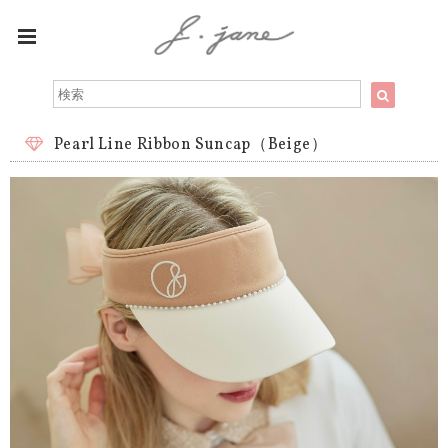
Pearl Line Ribbon Suncap（Beige）