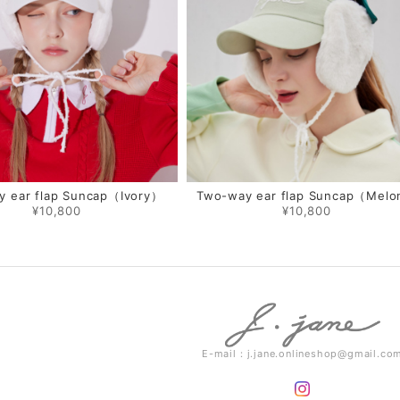
y ear flap Suncap（Ivory）
Two-way ear flap Suncap（Mel
¥10,800
¥10,800
E-mail：
j.jane.onlineshop@gmail.co