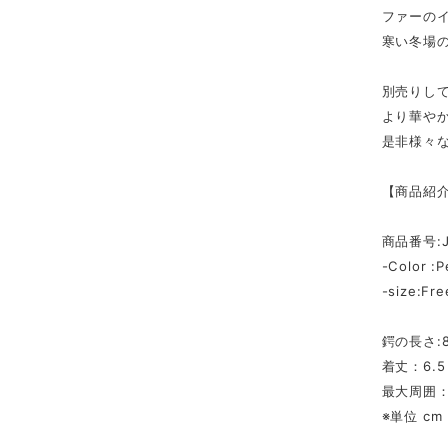
ファーの
寒い冬場
別売りし
より華や
是非様々
【商品紹
商品番号:J
-Color :P
-size:Fre
鍔の長さ:8
着丈：6.5
最大周囲：
※単位 cm