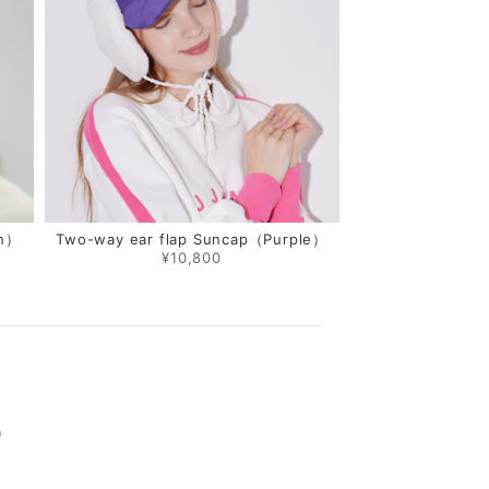
on）
Two-way ear flap Suncap（Purple）
¥10,800
m