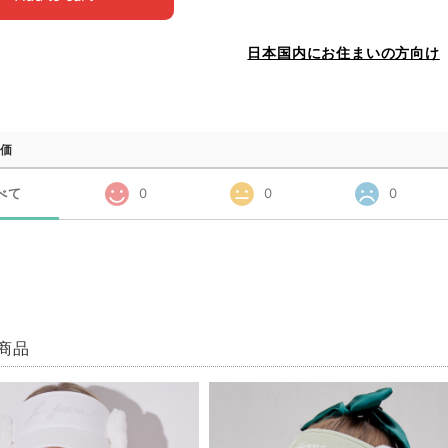
日本国内にお住まいの方向け
価
べて
0
0
0
商品