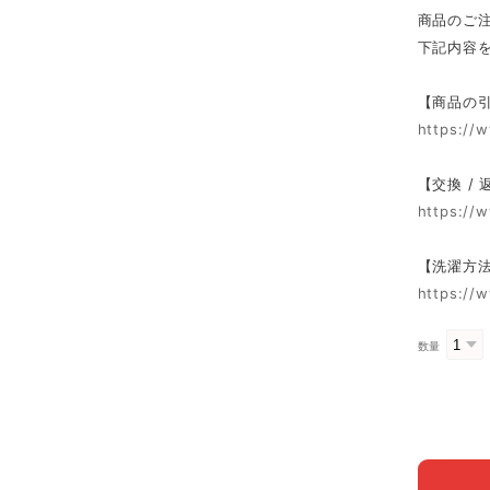
商品のご
下記内容
【商品の
https://
【交換 /
https://
【洗濯方
https://
数量