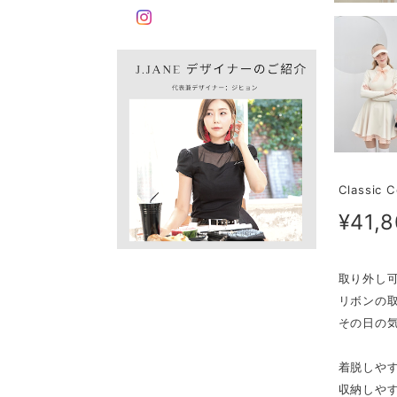
Classic 
¥41,
取り外し
リボンの
その日の
着脱しや
収納しや