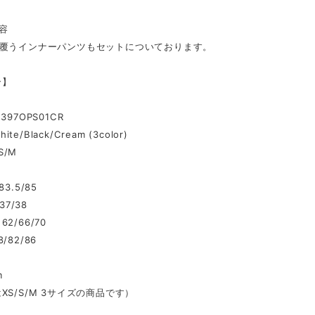
容
を覆うインナーパンツもセットについております。
介】
397OPS01CR
hite/Black/Cream (3color)
/S/M
3.5/85
37/38
2/66/70
/82/86
m
XS/S/M 3サイズの商品です）