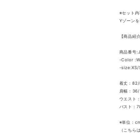
※セット内
Yゾーン
【商品紹
商品番号:J
-Color :W
-size:XS
着丈：82/8
肩幅 : 36/
ウエスト：6
バスト：78
※単位：c
（こちらは