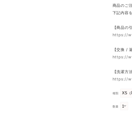
商品のご
下記内容
【商品の
https://
【交換 /
https://
【洗濯方
https://
種類
数量