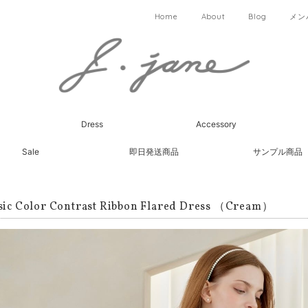
Home
About
Blog
メン
Dress
Accessory
Sale
即日発送商品
サンプル商品
sic Color Contrast Ribbon Flared Dress （Cream）