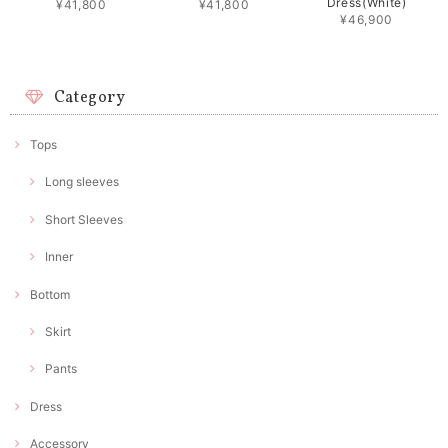
Dress(White)
¥41,800
¥41,800
¥46,900
Category
Tops
Long sleeves
Short Sleeves
Inner
Bottom
Skirt
Pants
Dress
Accessory