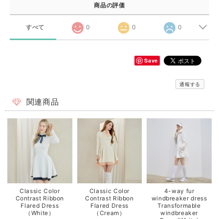
商品の評価
すべて
0
0
0
Save
通報する
関連商品
Classic Color
Classic Color
4-way fur
Contrast Ribbon
Contrast Ribbon
windbreaker dress
Flared Dress
Flared Dress
Transformable
（White）
（Cream）
windbreaker