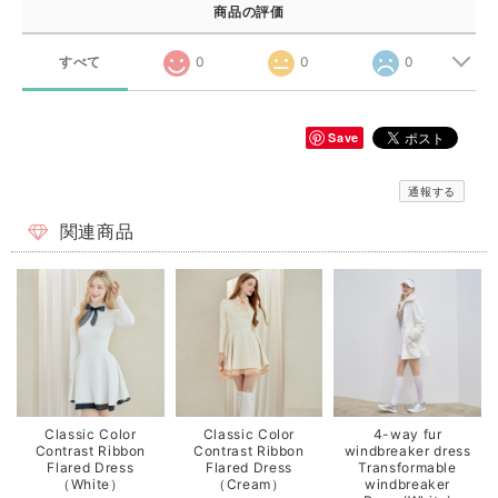
商品の評価
すべて
0
0
0
Save
通報する
関連商品
Classic Color
Classic Color
4-way fur
Contrast Ribbon
Contrast Ribbon
windbreaker dress
Flared Dress
Flared Dress
Transformable
（White）
（Cream）
windbreaker