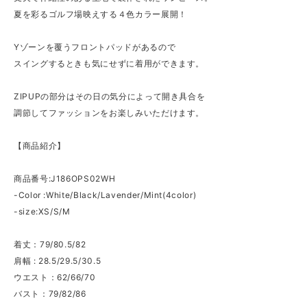
夏を彩るゴルフ場映えする４色カラー展開！
Yゾーンを覆うフロントパッドがあるので
スイングするときも気にせずに着用ができます。
ZIPUPの部分はその日の気分によって開き具合を
調節してファッションをお楽しみいただけます。
【商品紹介】
商品番号:J186OPS02WH
-Color :White/Black/Lavender/Mint(4color)
-size:XS/S/M
着丈：79/80.5/82
肩幅 : 28.5/29.5/30.5
ウエスト：62/66/70
バスト：79/82/86