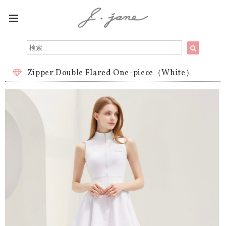
Zipper Double Flared One-piece（White）