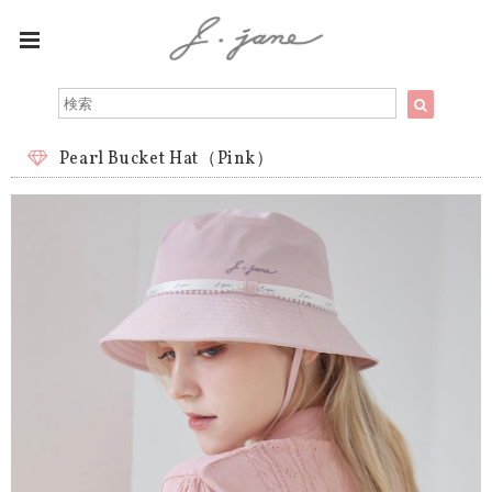
Pearl Bucket Hat（Pink）