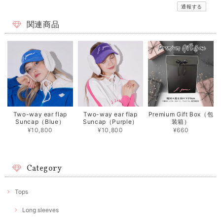
通報する
関連商品
Two-way ear flap
Two-way ear flap
Premium Gift Box（包
Suncap（Blue）
Suncap（Purple）
装箱）
¥10,800
¥10,800
¥660
Category
Tops
Long sleeves