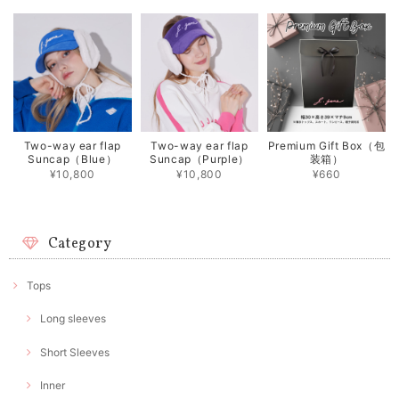
Two-way ear flap
Two-way ear flap
Premium Gift Box（包
Suncap（Blue）
Suncap（Purple）
装箱）
¥10,800
¥10,800
¥660
Category
Tops
Long sleeves
Short Sleeves
Inner