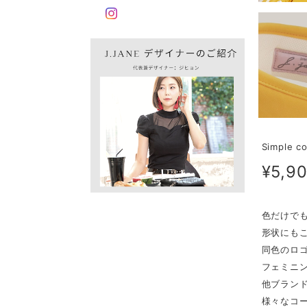
Simple c
¥5,9
色だけで
形状にも
同色のロ
フェミニ
他ブラン
様々なコ