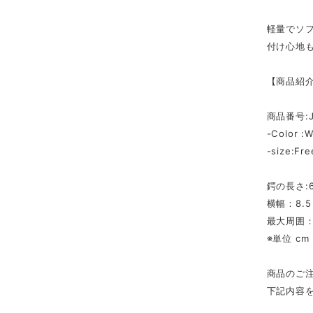
軽量でソ
付け心地
【商品紹
商品番号:J
-Color :W
-size:Fre
鍔の長さ:6
横幅：8.5
最大周囲：
※単位 cm
商品のご
下記内容