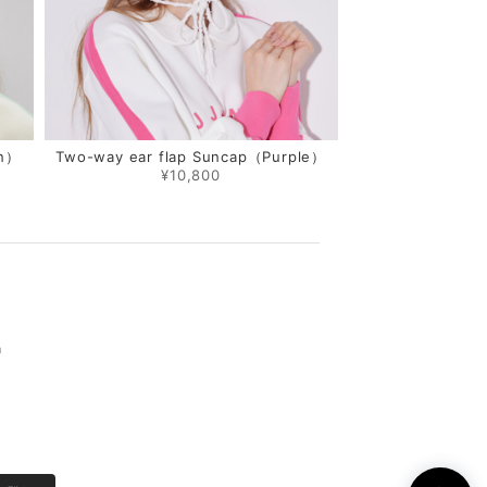
on）
Two-way ear flap Suncap（Purple）
¥10,800
m