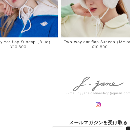
y ear flap Suncap（Blue）
Two-way ear flap Suncap（Mel
¥10,800
¥10,800
E-mail：
j.jane.onlineshop@gmail.co
メールマガジンを受け取る