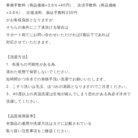
事務手数料（商品価格×3.6％+40円）、決済手数料（商品価格
×3.6％）、往復送料、振込手数料330円
がお客様負担となりますが、
そちらの条件にご了承頂ける場合は
サポート宛てにお問い合わせいただければ2着以下であれば
対応させていただきます。
【洗濯方法】
1、色落ちの可能性がある為、
濡れた状態で保管しないでください。
短時間かつ冷水での単独手洗い洗濯でお願いいたします。
2、こすり洗いは毛玉、ほつれの原因となりますのでご注意ください。
3、40度以上の高温洗濯は生地が縮んでしまう恐れがある為必ず冷水で
洗濯してください。
【品質保障基準】
本製品の着用や洗濯方法はタグに記載されている
取り扱い注意事項をご確認ください。