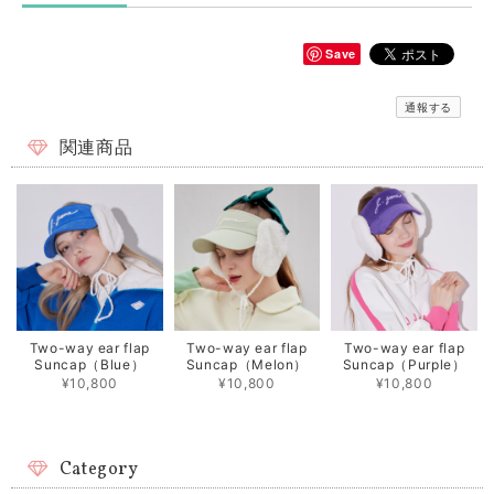
Save
通報する
関連商品
Two-way ear flap
Two-way ear flap
Two-way ear flap
Suncap（Blue）
Suncap（Melon）
Suncap（Purple）
¥10,800
¥10,800
¥10,800
Category