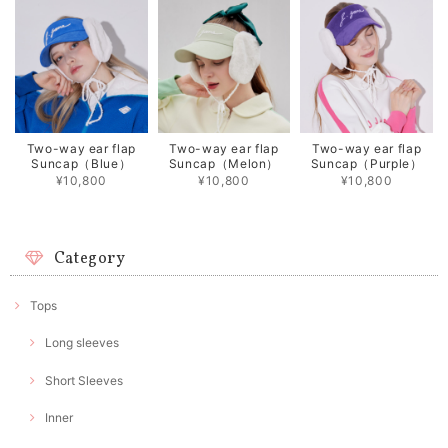
Two-way ear flap
Two-way ear flap
Two-way ear flap
Suncap（Blue）
Suncap（Melon）
Suncap（Purple）
¥10,800
¥10,800
¥10,800
Category
Tops
Long sleeves
Short Sleeves
Inner