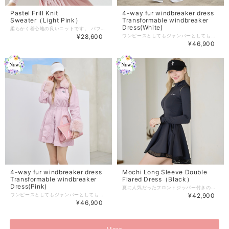
Pastel Frill Knit
4-way fur windbreaker dress
Sweater（Light Pink）
Transformable windbreaker
Dress(White)
柔らかく着心地の良いニットです。 パフスリーブは顔回りを小さく見せてくれて、 気になる肩や腕回りを隠し スタイルアップさせてくれるウェア。 配色カラーはパステルなので肌トーンも明るくしてくれます。 これからの秋冬にも長く着れて 私服使いでも可愛いニットです。 【商品紹介】 商品番号:J386KT02LP -Color :Bright yellow/Light Pink/Blue(3color) -size:S/M 着丈：49/51.6 肩幅 : 36/38.5 バスト：92/98 ※単位：cm （こちらはS/M 2サイズの商品です） 商品のご注文～注文後の詳細については、 下記内容をご確認のうえご購入頂けますと幸いでございます。 【商品の引渡時期】 https://www.j-jane.jp/blog/2022/08/15/145529 【交換 / 返品について】 https://www.j-jane.jp/blog/2022/08/15/145554 【洗濯方法】 https://www.j-jane.jp/blog/2022/08/15/145710
¥28,600
ワンピースとしてもジャンパーとしても使える オーバーフィットデザインの商品です。 腕丈と身頃はゆったりとしているので ラウンドも快適にお過ごしいただけます。 ジップアップ式なので着脱もしやすく、 寒暖差に応じてファーも取り外し可能となっております。 ゴルフ以外のスポーツや私服としても使える 万能なアイテムです。 【商品紹介】 商品番号: J3518OPS02WH -Color :White/Pink(2color) -size:S/M 着丈：85/87 肩幅 : 42/44 バスト : 108/114 ウエスト：68/74 袖丈 : 67/68 バスト：78/82/86 ※単位：cm （こちらはS/M 2サイズの商品です） 商品のご注文～注文後の詳細については、 下記内容をご確認のうえご購入頂けますと幸いでございます。 【商品の引渡時期】 https://www.j-jane.jp/blog/2022/08/15/145529 【交換 / 返品について】 https://www.j-jane.jp/blog/2022/08/15/145554 【洗濯方法】 https://www.j-jane.jp/blog/2022/08/15/145710
¥46,900
4-way fur windbreaker dress
Mochi Long Sleeve Double
Transformable windbreaker
Flared Dress（Black）
Dress(Pink)
夏に人気だったフロントジッパー付きのダブルフレアドレスの 長袖バージョンがAWコレクションに新登場！ ストレッチ素材で機能性が高いワンピースです。 スタイルアップしてくれるデザイン性なので1枚着るだけで ラウンド映えします。 ZIPUPの部分はその日の気分によって開き具合を 調節してファッションをお楽しみいただけます。 【商品紹介】 商品番号:J3518OPS01BK -Color :White/Black/Brown(3color) -size:XS/S/M 着丈：80.5/82/83.5 肩幅 : 27/28/29 ウエスト：64/68/72 バスト：78/82/86 ※単位：cm （こちらはXS/S/M 3サイズの商品です） 商品のご注文～注文後の詳細については、 下記内容をご確認のうえご購入頂けますと幸いでございます。 【商品の引渡時期】 https://www.j-jane.jp/blog/2022/08/15/145529 【交換 / 返品について】 https://www.j-jane.jp/blog/2022/08/15/145554 【洗濯方法】 https://www.j-jane.jp/blog/2022/08/15/145710
ワンピースとしてもジャンパーとしても使える オーバーフィットデザインの商品です。 腕丈と身頃はゆったりとしているので ラウンドも快適にお過ごしいただけます。 ジップアップ式なので着脱もしやすく、 寒暖差に応じてファーも取り外し可能となっております。 ゴルフ以外のスポーツや私服としても使える 万能なアイテムです。 【商品紹介】 商品番号: J3518OPS02PK -Color :White/Pink(2color) -size:S/M 着丈：85/87 肩幅 : 42/44 バスト : 108/114 ウエスト：68/74 袖丈 : 67/68 バスト：78/82/86 ※単位：cm （こちらはS/M 2サイズの商品です） 商品のご注文～注文後の詳細については、 下記内容をご確認のうえご購入頂けますと幸いでございます。 【商品の引渡時期】 https://www.j-jane.jp/blog/2022/08/15/145529 【交換 / 返品について】 https://www.j-jane.jp/blog/2022/08/15/145554 【洗濯方法】 https://www.j-jane.jp/blog/2022/08/15/145710
¥42,900
¥46,900