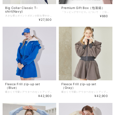
Big Collar Classic T-
Premium Gift Box（包装箱）
shirt(Navy)
『ラッピングサービス』について ・ご注文商品をPremium Gift Boxにいれて 配送いたします。 ・商品サイズは薄手の半袖or長袖トップス、サンバイザー、ワンピース、薄手のスカート、 その他小物類が入るサイズ感となります。 （セットアップ、厚手のニット、厚手のスカートは入りません） ・お選びいただいた商品の大きさが Gift Boxに入らない場合はサポート担当より メールにてご注文時から24時間以内に ご連絡させて頂きますが、 ご注文日から5日経ってもご返信がない場合は、ボックスを折りたたみした状態で同封し 商品の取り寄せ次第、配送させていただきます。 予めご了承ください。 ・商品の値札は金額部分を シールで隠した状態でのお届けとなります。 ※プレゼント包装の場合は納品書はいれず、 商品のお取り扱い注意用紙のみ同封いたします。 ・熨斗のサービスは行なっておりません。 ・お客様のご都合による、ラッピング資材の返品交換は受け付けておりません。 ・セール期間、繁忙期につきましては、予告なくサービスを停止させていただく場合がございます。予めご了承ください。
大きな襟とポイントボタンが顔を華やかに演出！ フェイクポケットにはロゴが刺繍でディテールが施され エレガントな雰囲気を演出してくれます。 すっきりとしたボディラインを演出する形にもこだわりながら 袖をまくり上げやすいダブルカフスでさらに快適なラウンドに。 伸縮性の良いシャツなので、トップス1枚でも、冬場はインナーとしても 万能に使えるアイテムです。 【商品紹介】 商品番号:J386TS01NV -Color :White/Black/Navy(3color) -size:XS/S/M 着丈：58/59.5/61 肩幅 : 36/37/38 ウエスト：68/72/76 バスト：82/86/90 袖の長さ：60/61/62 ※単位：cm （こちらはXS/S/M 3サイズの商品です） 商品のご注文～注文後の詳細については、 下記内容をご確認のうえご購入頂けますと幸いでございます。 【商品の引渡時期】 https://www.j-jane.jp/blog/2022/08/15/145529 【交換 / 返品について】 https://www.j-jane.jp/blog/2022/08/15/145554 【洗濯方法】 https://www.j-jane.jp/blog/2022/08/15/145710
¥660
¥27,500
Fleece Frill zip-up set
Fleece Frill zip-up set
（Blue）
（Gray）
暖かくて可愛いアウターのセットアップ。 襟に入ったファー生地と防風の裏地が暖かさを演出し 生地の重量も軽量化しています。 軽やかでありながら、 暖かいセットアップなので寒い冬ラウンドも快適にお過ごしいただけます。 商品番号:J386SET02BL -Color : Indian Pink/Ivory/Gray/Blue(4color) -Size : F TOPS 着丈 52 肩幅 50 バスト 103 （※cm） BOTTOMS 着丈 40 ウエスト 64 裾幅 210 （※cm） 商品のご注文～注文後の詳細については、 下記内容をご確認のうえご購入頂けますと幸いです。 【商品の引渡時期】 https://www.j-jane.jp/blog/2022/08/15/145529 【交換 / 返品について】 https://www.j-jane.jp/blog/2022/08/15/145554 【洗濯方法】 https://www.j-jane.jp/blog/2022/08/15/145710
暖かくて可愛いアウターのセットアップ。 襟に入ったファー生地と防風の裏地が暖かさを演出し 生地の重量も軽量化しています。 軽やかでありながら、 暖かいセットアップなので寒い冬ラウンドも快適にお過ごしいただけます。 商品番号:J386SET02GR -Color : Indian Pink/Ivory/Gray/Blue(4color) -Size : F TOPS 着丈 52 肩幅 50 バスト 103 （※cm） BOTTOMS 着丈 40 ウエスト 64 裾幅 210 （※cm） 商品のご注文～注文後の詳細については、 下記内容をご確認のうえご購入頂けますと幸いです。 【商品の引渡時期】 https://www.j-jane.jp/blog/2022/08/15/145529 【交換 / 返品について】 https://www.j-jane.jp/blog/2022/08/15/145554 【洗濯方法】 https://www.j-jane.jp/blog/2022/08/15/145710
¥42,900
¥42,900