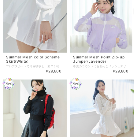
Summer Mesh color Scheme
Summer Mesh Point Zip-up
Skirt(White)
Jumper(Lavender)
フレアスカートで汗を吸収し、素早く乾く機能的な生地＋UV防護機能があり、 メッシュカラースキームがアクセントになっています。 動く度にわずかに透け感が入り、さらに美しさを演出してくれます。 インナーパンツは内臓されているので気にせずにスイングしていただけます。 【商品紹介】 -Color : White/Black/Lavender -Size : XS/S/M 着丈：40/41/42 ウエスト：62/66/70 商品のご注文～注文後の詳細については、 下記内容をご確認のうえご購入頂けますと幸いです。 【商品の引渡時期】 https://www.j-jane.jp/blog/2022/08/15/145529 【交換 / 返品について】 https://www.j-jane.jp/blog/2022/08/15/145554 【洗濯方法】 https://www.j-jane.jp/blog/2022/08/15/145710
春夏のラウンドにお勧めなメッシュデザインのジップアップジャンパー 機能的な生地とメッシュ素材で 汗を吸収し素早く乾かす＋紫外線から守る機能的な生地と 夏まで涼しく着られるよう統計されています。 【商品紹介】 -Color :White/Lavender/Black(3color) -size:ONESIZE 着丈：50 肩幅 : 50 ウエスト：64 バスト：100 袖の長さ：56 ※単位：cm （こちらはONEサイズの商品です） 商品のご注文～注文後の詳細については、 下記内容をご確認のうえご購入頂けますと幸いでございます。 【商品の引渡時期】 https://www.j-jane.jp/blog/2022/08/15/145529 【交換 / 返品について】 https://www.j-jane.jp/blog/2022/08/15/145554 【洗濯方法】 https://www.j-jane.jp/blog/2022/08/15/145710
¥29,800
¥29,800