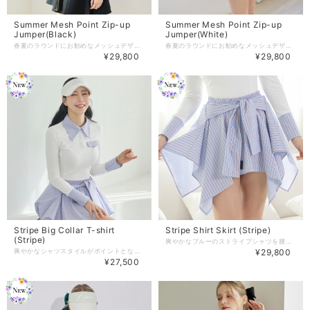
Summer Mesh Point Zip-up
Summer Mesh Point Zip-up
Jumper(Black)
Jumper(White)
春夏のラウンドにお勧めなメッシュデザインのジップアップジャンパー 機能的な生地とメッシュ素材で 汗を吸収し素早く乾かす＋紫外線から守る機能的な生地と 夏まで涼しく着られるよう統計されています。 【商品紹介】 -Color :White/Lavender/Black(3color) -size:ONESIZE 着丈：50 肩幅 : 50 ウエスト：64 バスト：100 袖の長さ：56 ※単位：cm （こちらはONEサイズの商品です） 商品のご注文～注文後の詳細については、 下記内容をご確認のうえご購入頂けますと幸いでございます。 【商品の引渡時期】 https://www.j-jane.jp/blog/2022/08/15/145529 【交換 / 返品について】 https://www.j-jane.jp/blog/2022/08/15/145554 【洗濯方法】 https://www.j-jane.jp/blog/2022/08/15/145710
春夏のラウンドにお勧めなメッシュデザインのジップアップジャンパー 機能的な生地とメッシュ素材で 汗を吸収し素早く乾かす＋紫外線から守る機能的な生地と 夏まで涼しく着られるよう統計されています。 【商品紹介】 -Color :White/Lavender/Black(3color) -size:ONESIZE 着丈：50 肩幅 : 50 ウエスト：64 バスト：100 袖の長さ：56 ※単位：cm （こちらはONEサイズの商品です） 商品のご注文～注文後の詳細については、 下記内容をご確認のうえご購入頂けますと幸いでございます。 【商品の引渡時期】 https://www.j-jane.jp/blog/2022/08/15/145529 【交換 / 返品について】 https://www.j-jane.jp/blog/2022/08/15/145554 【洗濯方法】 https://www.j-jane.jp/blog/2022/08/15/145710
¥29,800
¥29,800
Stripe Big Collar T-shirt
Stripe Shirt Skirt (Stripe)
(Stripe)
爽やかなブルーのストライプシャツを腰に巻いたようなレイヤード感のスカートです。 全体のウエストバンドで、サイズに関係なく快適に着用できます（44〜66サイズを推奨） 白いスカートとクーリング機能性の下着が装着されています。 ストライプ生地は綿を含む素材で、水洗い後にシワが生じることがありますが、これは綿素材の一般的な特性です。 気になる場合は、ドライクリーニングまたはアイロンがけ（弱めの熱）をしてからご着用ください。これによる交換・返金はできません。 【商品紹介】 商品番号:J1518SK03WH -Color : Stripe -Size : Free 着丈：35cm ウエスト：54-96cm 商品のご注文～注文後の詳細については、 下記内容をご確認のうえご購入頂けますと幸いです。 【商品の引渡時期】 https://www.j-jane.jp/blog/2022/08/15/145529 【交換 / 返品について】 https://www.j-jane.jp/blog/2022/08/15/145554 【洗濯方法】 https://www.j-jane.jp/blog/2022/08/15/145710
爽やかなシャツスタイルがポイントとなるTシャツ。 爽やかなブルートーンのストライプがアクセントに。 Tシャツ本体は伸縮性に優れた素材のTシャツで、活動性に優れています。 既存のビッグカラーTシャツから本体Tシャツの素材が変更されました。厚みはより薄く、しっかりとした着心地です。 着用感が異なりますのでご注意ください。 【商品紹介】 商品番号:J386TS01WH -Color :Offwhite/Stripe(2color) -size:XS/S/M 着丈：58/59.5/61 肩幅 : 36/37/38 ウエスト：68/72/76 バスト：80/84/88 袖の長さ：60/61/62 ※単位：cm （こちらはXS/S/M 3サイズの商品です） 商品のご注文～注文後の詳細については、 下記内容をご確認のうえご購入頂けますと幸いでございます。 【商品の引渡時期】 https://www.j-jane.jp/blog/2022/08/15/145529 【交換 / 返品について】 https://www.j-jane.jp/blog/2022/08/15/145554 【洗濯方法】 https://www.j-jane.jp/blog/2022/08/15/145710
¥29,800
¥27,500