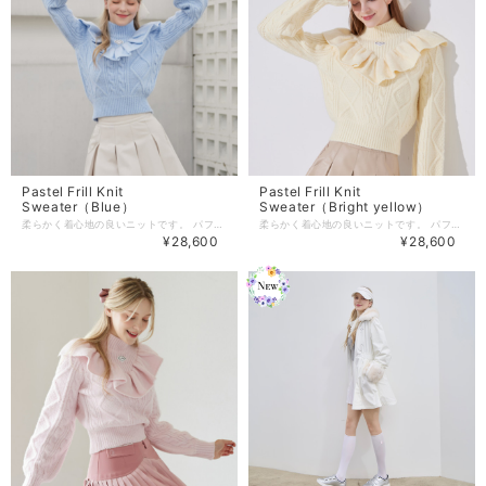
Pastel Frill Knit
Pastel Frill Knit
Sweater（Blue）
Sweater（Bright yellow）
柔らかく着心地の良いニットです。 パフスリーブは顔回りを小さく見せてくれて、 気になる肩や腕回りを隠し スタイルアップさせてくれるウェア。 配色カラーはパステルなので肌トーンも明るくしてくれます。 これからの秋冬にも長く着れて 私服使いでも可愛いニットです。 【商品紹介】 商品番号:J386KT02BL -Color :Bright yellow/Pink/Blue(3color) -size:S/M 着丈：49/51.6 肩幅 : 36/38.5 バスト：92/98 ※単位：cm （こちらはS/M 2サイズの商品です） 商品のご注文～注文後の詳細については、 下記内容をご確認のうえご購入頂けますと幸いでございます。 【商品の引渡時期】 https://www.j-jane.jp/blog/2022/08/15/145529 【交換 / 返品について】 https://www.j-jane.jp/blog/2022/08/15/145554 【洗濯方法】 https://www.j-jane.jp/blog/2022/08/15/145710
柔らかく着心地の良いニットです。 パフスリーブは顔回りを小さく見せてくれて、 気になる肩や腕回りを隠し スタイルアップさせてくれるウェア。 配色カラーはパステルなので肌トーンも明るくしてくれます。 これからの秋冬にも長く着れて 私服使いでも可愛いニットです。 【商品紹介】 商品番号:J386KT02BY -Color :Bright yellow/Light Pink/Sky Blue(3color) -size:S/M 着丈：49/51.6 肩幅 : 36/38.5 バスト：92/98 ※単位：cm （こちらはS/M 2サイズの商品です） 商品のご注文～注文後の詳細については、 下記内容をご確認のうえご購入頂けますと幸いでございます。 【商品の引渡時期】 https://www.j-jane.jp/blog/2022/08/15/145529 【交換 / 返品について】 https://www.j-jane.jp/blog/2022/08/15/145554 【洗濯方法】 https://www.j-jane.jp/blog/2022/08/15/145710
¥28,600
¥28,600