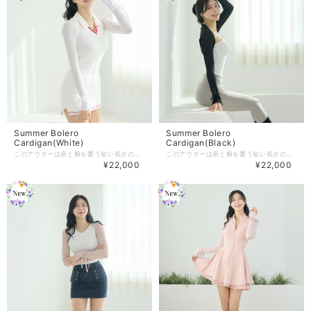
Summer Bolero
Summer Bolero
Cardigan(White)
Cardigan(Black)
このアウターは肩と腕を覆う短い長さの夏用カーディガンです。 バレエコアの見た目で繊細なフィット感を作り出します。 こちらはワンサイズの商品展開となります。 【商品紹介】 -Color :White/Pink/Black/Beige(4color) -size:ONESIZE 着丈：30 袖の長さ : 170 腕の長さ：26 ※単位：cm （こちらはONEサイズの商品です） 商品のご注文～注文後の詳細については、 下記内容をご確認のうえご購入頂けますと幸いでございます。 【商品の引渡時期】 https://www.j-jane.jp/blog/2022/08/15/145529 【交換 / 返品について】 https://www.j-jane.jp/blog/2022/08/15/145554 【洗濯方法】 https://www.j-jane.jp/blog/2022/08/15/145710
このアウターは肩と腕を覆う短い長さの夏用カーディガンです。 バレエコアの見た目で繊細なフィット感を作り出します。 こちらはワンサイズの商品展開となります。 【商品紹介】 -Color :White/Pink/Black/Beige(4color) -size:ONESIZE 着丈：30 袖の長さ : 170 腕の長さ：26 ※単位：cm （こちらはONEサイズの商品です） 商品のご注文～注文後の詳細については、 下記内容をご確認のうえご購入頂けますと幸いでございます。 【商品の引渡時期】 https://www.j-jane.jp/blog/2022/08/15/145529 【交換 / 返品について】 https://www.j-jane.jp/blog/2022/08/15/145554 【洗濯方法】 https://www.j-jane.jp/blog/2022/08/15/145710
¥22,000
¥22,000