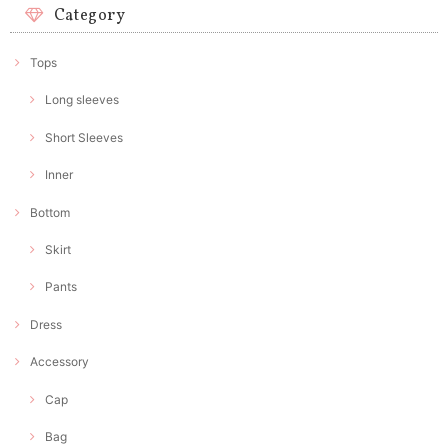
Category
Tops
Long sleeves
Short Sleeves
Inner
Bottom
Skirt
Pants
Dress
Accessory
Cap
Bag