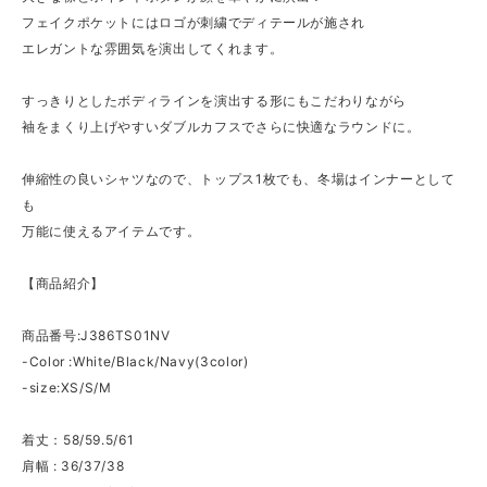
フェイクポケットにはロゴが刺繍でディテールが施され
エレガントな雰囲気を演出してくれます。
すっきりとしたボディラインを演出する形にもこだわりながら
袖をまくり上げやすいダブルカフスでさらに快適なラウンドに。
伸縮性の良いシャツなので、トップス1枚でも、冬場はインナーとして
も
万能に使えるアイテムです。
【商品紹介】
商品番号:J386TS01NV
-Color :White/Black/Navy(3color)
-size:XS/S/M
着丈：58/59.5/61
肩幅 : 36/37/38