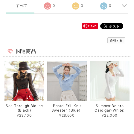
すべて
0
0
0
Save
通報する
関連商品
See Through Blouse
Pastel Frill Knit
Summer Bolero
(Black)
Sweater（Blue）
Cardigan(White)
¥23,100
¥28,600
¥22,000