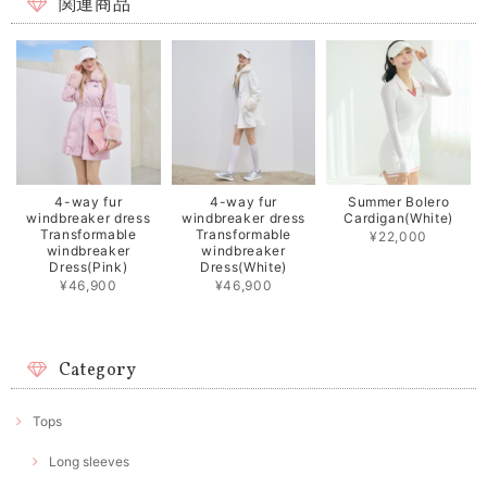
関連商品
4-way fur
4-way fur
Summer Bolero
windbreaker dress
windbreaker dress
Cardigan(White)
Transformable
Transformable
¥22,000
windbreaker
windbreaker
Dress(Pink)
Dress(White)
¥46,900
¥46,900
Category
Tops
Long sleeves