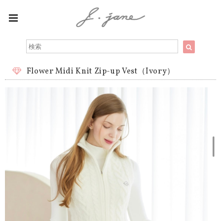
Flower Midi Knit Zip-up Vest（Ivory）