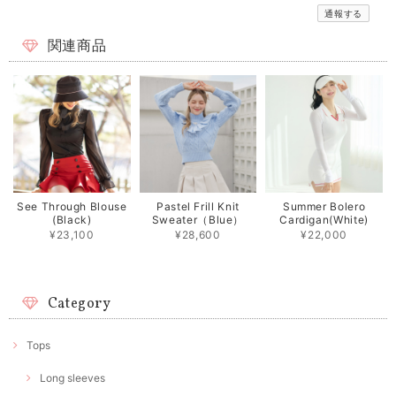
通報する
関連商品
See Through Blouse
Pastel Frill Knit
Summer Bolero
(Black)
Sweater（Blue）
Cardigan(White)
¥23,100
¥28,600
¥22,000
Category
Tops
Long sleeves