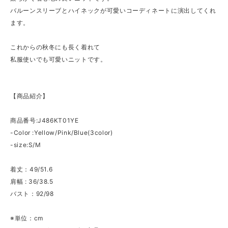
バルーンスリーブとハイネックが可愛いコーディネートに演出してくれ
ます。
これからの秋冬にも長く着れて
私服使いでも可愛いニットです。
【商品紹介】
商品番号:J486KT01YE
-Color :Yellow/Pink/Blue(3color)
-size:S/M
着丈：49/51.6
肩幅 : 36/38.5
バスト：92/98
※単位：cm