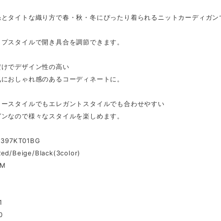
糸とタイトな織り方で春・秋・冬にぴったり着られるニットカーディガン
ップスタイルで開き具合を調節できます。
だけでデザイン性の高い
気におしゃれ感のあるコーディネートに。
ィースタイルでもエレガントスタイルでも合わせやすい
ガンなので様々なスタイルを楽しめます。
397KT01BG
Red/Beige/Black(3color)
/M
1
0