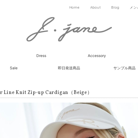
Home
About
Blog
メン
Dress
Accessory
Sale
即日発送商品
サンプル商品
r Line Knit Zip-up Cardigan（Beige）