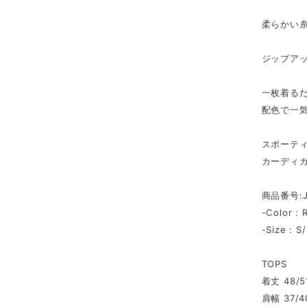
柔らかい
ジップア
一枚着る
配色で一
スポーテ
カーディ
商品番号:J
-Color : 
-Size : S
TOPS
着丈 48/5
肩幅 37/4