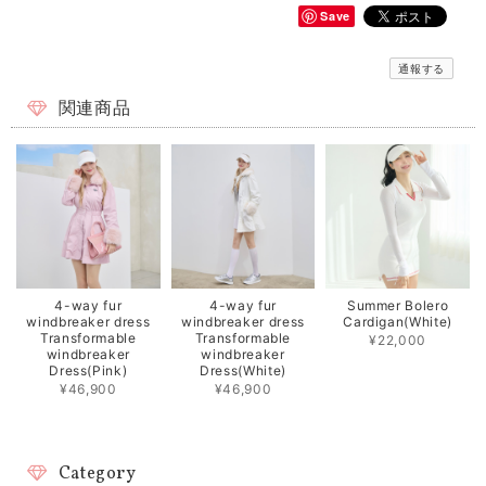
Save
通報する
関連商品
4-way fur
4-way fur
Summer Bolero
windbreaker dress
windbreaker dress
Cardigan(White)
Transformable
Transformable
¥22,000
windbreaker
windbreaker
Dress(Pink)
Dress(White)
¥46,900
¥46,900
Category