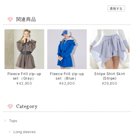
通報する
関連商品
Fleece Frill zip-up
Fleece Frill zip-up
Stripe Shirt Skirt
set （Gray）
set （Blue）
(Stripe)
¥42,900
¥42,900
¥29,800
Category
Tops
Long sleeves