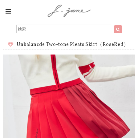
Unbalancde Two-tone Pleats Skirt（RoseRed）