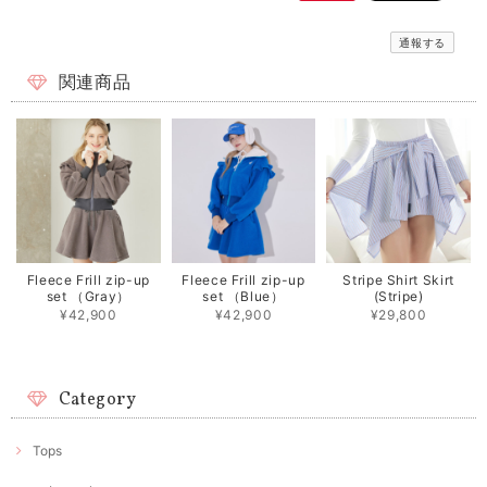
通報する
関連商品
Fleece Frill zip-up
Fleece Frill zip-up
Stripe Shirt Skirt
set （Gray）
set （Blue）
(Stripe)
¥42,900
¥42,900
¥29,800
Category
Tops