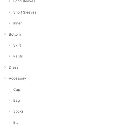
Long sleeves
Short Sleeves
Inner
Bottom
Skirt
Pants
Dress
Accessory
Cap
Bag
Socks
Etc