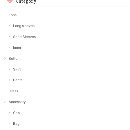
Category
Tops
Long sleeves
Short Sleeves
Inner
Bottom
Skirt
Pants
Dress
Accessory
Cap
Bag