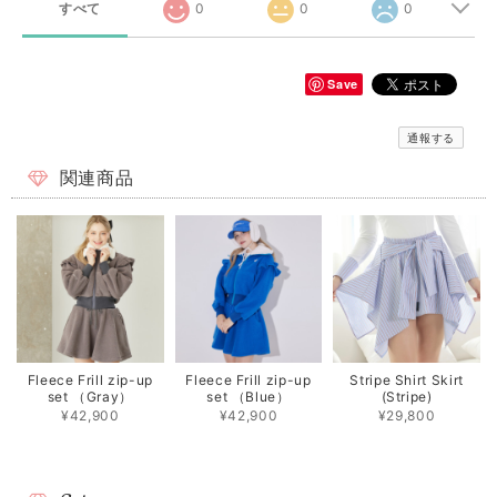
すべて
0
0
0
Save
通報する
関連商品
Fleece Frill zip-up
Fleece Frill zip-up
Stripe Shirt Skirt
set （Gray）
set （Blue）
(Stripe)
¥42,900
¥42,900
¥29,800