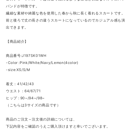
バンドが特徴です。
繊細な素材や綺麗な色を使用した春から秋に長く着れるスカートです。
前と後ろで丈の長さの違うスカートになっているのでカジュアル感も演
出できます。
【商品紹介】
商品番号:J197SK01WH
-Color :Pink/White/Navy/Lemon(4color)
-size:XS/S/M
着丈：41/42/43
ウエスト：64/67/71
ヒップ : 90~/94~/98~
（こちらは3サイズの商品です）
商品のご注文～注文後の詳細については、
下記内容をご確認のうえご購入頂けますと幸いでございます。