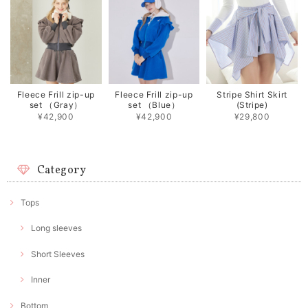
Fleece Frill zip-up
Fleece Frill zip-up
Stripe Shirt Skirt
set （Gray）
set （Blue）
(Stripe)
¥42,900
¥42,900
¥29,800
Category
Tops
Long sleeves
Short Sleeves
Inner
Bottom