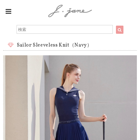
Sailor Sleeveless Knit（Navy）