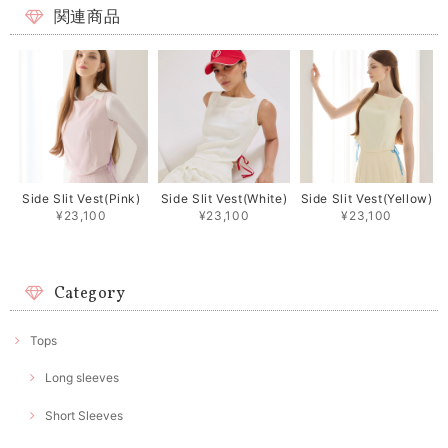
関連商品
Side Slit Vest(Pink)
Side Slit Vest(White)
Side Slit Vest(Yellow)
¥23,100
¥23,100
¥23,100
Category
Tops
Long sleeves
Short Sleeves