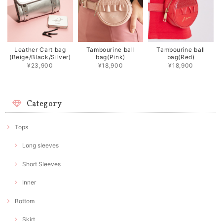
Leather Cart bag
Tambourine ball
Tambourine ball
(Beige/Black/Silver)
bag(Pink)
bag(Red)
¥23,900
¥18,900
¥18,900
Category
Tops
Long sleeves
Short Sleeves
Inner
Bottom
Skirt