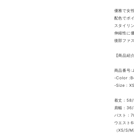
優雅で女
配色でポ
スタイリ
伸縮性に
後部ファ
【商品紹
商品番号:J
-Color :B
-Size : X
着丈：58/
肩幅：36/
バスト：78
ウエスト68
（XS/S