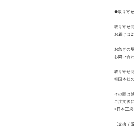
●取り寄
取り寄せ
お届けは
お急ぎの
お問い合
取り寄せ
韓国本社
その際は
ご注文後
※日本正
【交換 /