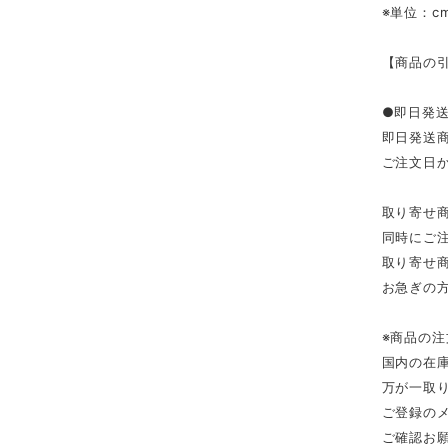
※単位：c
【商品の
●即日発
即日発送
ご注文日
取り寄せ
同時にご
取り寄せ
お急ぎの
※商品の
国内の在
万が一取
ご登録の
ご確認お