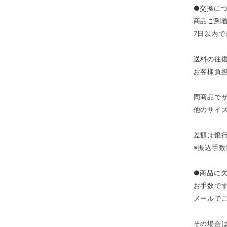
●交換に
商品ご到
7日以内
送料の往
お客様負
同商品で
他のサイ
差額は銀
※振込手数
●商品に
お手数で
メールで
その場合