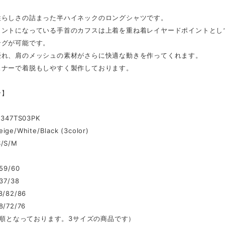
性らしさの詰まった半ハイネックのロングシャツです。
イントになっている手首のカフスは上着を重ね着レイヤードポイントとし
ングが可能です。
優れ、肩のメッシュの素材がさらに快適な動きを作ってくれます。
スナーで着脱もしやすく製作しております。
介】
347TS03PK
eige/White/Black (3color)
S/S/M
59/60
37/38
/82/86
/72/76
/M順となっております。3サイズの商品です）