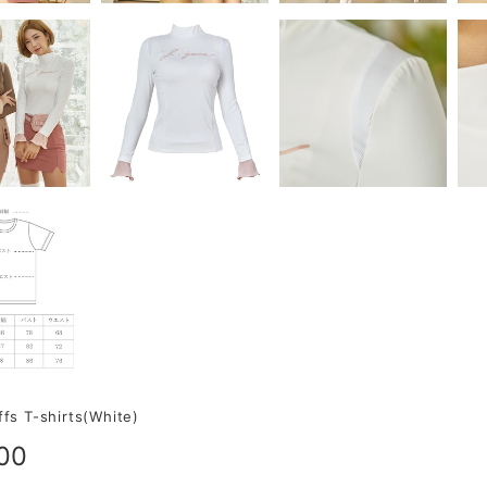
ffs T-shirts(White)
00