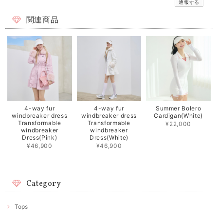
通報する
関連商品
4-way fur
4-way fur
Summer Bolero
windbreaker dress
windbreaker dress
Cardigan(White)
Transformable
Transformable
¥22,000
windbreaker
windbreaker
Dress(Pink)
Dress(White)
¥46,900
¥46,900
Category
Tops