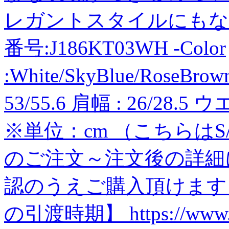
レガントスタイルにもな
番号:J186KT03WH -Color
:White/SkyBlue/RoseBrow
53/55.6 肩幅 : 26/28.
※単位：cm （こちらはS
のご注文～注文後の詳細
認のうえご購入頂けます
の引渡時期】 https://www.